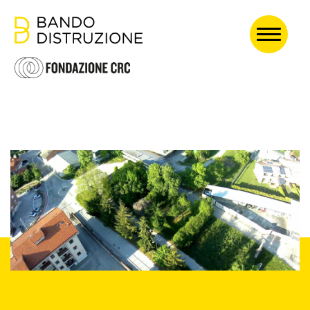
HOME
ABOUT
EDIZIONE 2024
PASSATE EDIZIONI
Ogni atto di
creazione è,
prima di tutto,
un atto di