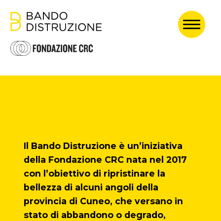
HOME
ABOUT
EDIZIONE 2024
PASSATE EDIZIONI
Il Bando Distruzione è un’iniziativa
della Fondazione CRC nata nel 2017
Ogni atto di
con l’obiettivo di ripristinare la
creazione è,
bellezza di alcuni angoli della
prima di tutto,
provincia di Cuneo, che versano in
stato di abbandono o degrado,
un atto di