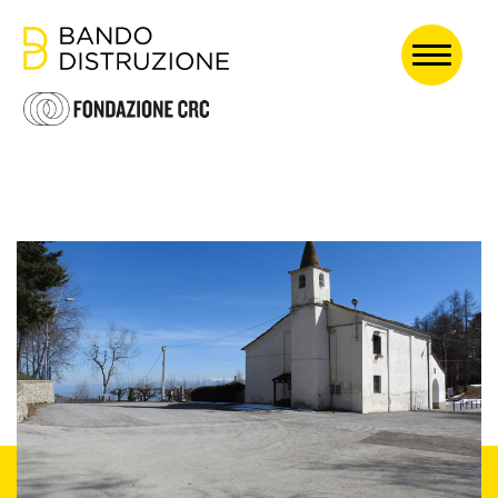
HOME
ABOUT
EDIZIONE 2024
PASSATE EDIZIONI
Ogni atto di
creazione è,
prima di tutto,
un atto di