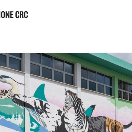
o di
e è,
n atto
one