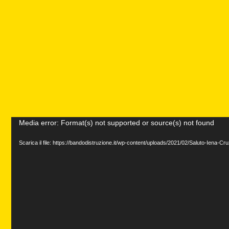
Media error: Format(s) not supported or source(s) not found
Scarica il file: https://bandodistruzione.it/wp-content/uploads/2021/02/Saluto-Iena-C