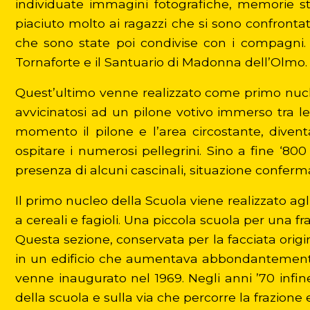
individuate immagini fotografiche, memorie sto
piaciuto molto ai ragazzi che si sono confrontat
che sono state poi condivise con i compagni. 
Tornaforte e il Santuario di Madonna dell’Olmo.
Quest’ultimo venne realizzato come primo nucl
avvicinatosi ad un pilone votivo immerso tra l
momento il pilone e l’area circostante, diven
ospitare i numerosi pellegrini. Sino a fine ‘800
presenza di alcuni cascinali, situazione conferma
Il primo nucleo della Scuola viene realizzato ag
a cereali e fagioli. Una piccola scuola per una f
Questa sezione, conservata per la facciata origin
in un edificio che aumentava abbondantemente l
venne inaugurato nel 1969. Negli anni ’70 infin
della scuola e sulla via che percorre la frazione