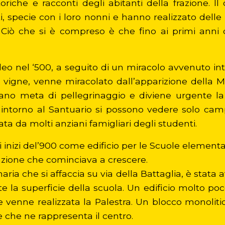
riche e racconti degli abitanti della frazione. Il
i, specie con i loro nonni e hanno realizzato dell
Ciò che si è compreso è che fino ai primi anni d
eo nel ‘500, a seguito di un miracolo avvenuto in
e vigne, venne miracolato dall’apparizione della
tano meta di pellegrinaggio e diviene urgente la
 intorno al Santuario si possono vedere solo campi 
ta da molti anziani famigliari degli studenti.
li inizi del’900 come edificio per le Scuole element
razione che cominciava a crescere.
aria che si affaccia su via della Battaglia, è stata 
a superficie della scuola. Un edificio molto poco
e venne realizzata la Palestra. Un blocco monolit
 e che ne rappresenta il centro.