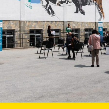
Fondazione
Cassa di
Risparmio di
Cuneo
Via Roma 17,
12100 Cuneo
tel.: +39
0171.452711
info@fondazionecrc.it