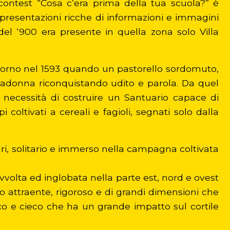
 contest “Cosa c’era prima della tua scuola?” è
e presentazioni ricche di informazioni e immagini
el ‘900 era presente in quella zona solo Villa
torno nel 1593 quando un pastorello sordomuto,
 Madonna riconquistando udito e parola. Da quel
 necessità di costruire un Santuario capace di
coltivati a cereali e fagioli, segnati solo dalla
ari, solitario e immerso nella campagna coltivata
avvolta ed inglobata nella parte est, nord e ovest
 attraente, rigoroso e di grandi dimensioni che
ico e cieco che ha un grande impatto sul cortile