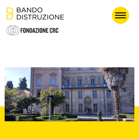
HOME
ABOUT
EDIZIONE 2024
PASSATE EDIZIONI
Ogni atto di
creazione è,
prima di tutto,
un atto di