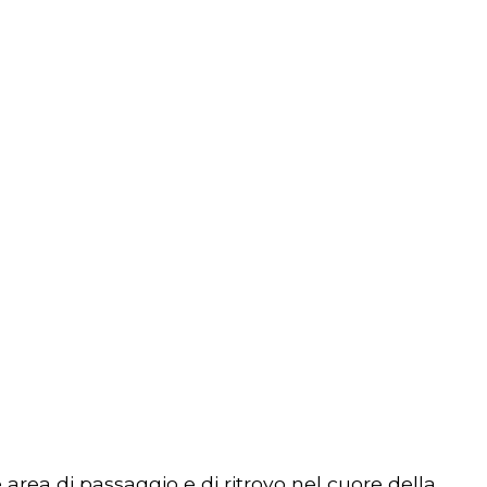
 area di passaggio e di ritrovo nel cuore della