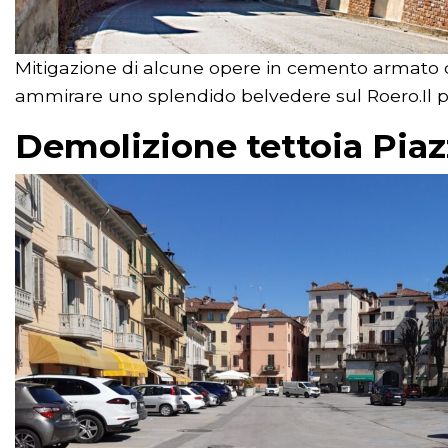
2024
Pablo Picasso
Mitigazione di alcune opere in cemento armato ch
PASSATE
ammirare uno splendido belvedere sul Roero.Il pro
Demolizione tettoia Pia
EDIZIONI
FACEBOOK
INSTAGRAM
TWITTER
YOUTUBE