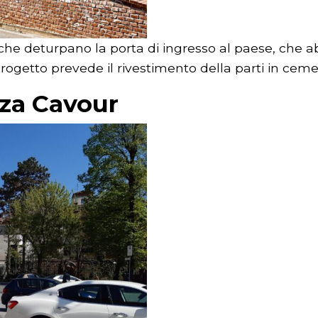
e deturpano la porta di ingresso al paese, che abbr
getto prevede il rivestimento della parti in cemen
zza Cavour
Fondazione
Cassa di
Risparmio di
Cuneo
Via Roma 17,
12100 Cuneo
tel.: +39
0171.452711
info@fondazionecrc.it